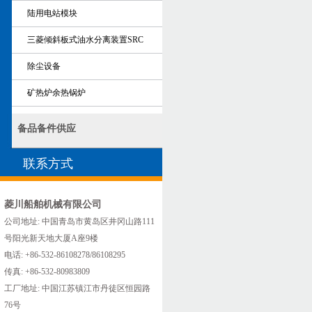
陆用电站模块
三菱倾斜板式油水分离装置SRC
除尘设备
矿热炉余热锅炉
备品备件供应
联系方式
菱川船舶机械有限公司
公司地址: 中国青岛市黄岛区井冈山路111
号阳光新天地大厦A座9楼
电话: +86-532-86108278/86108295
传真: +86-532-80983809
工厂地址: 中国江苏镇江市丹徒区恒园路
76号