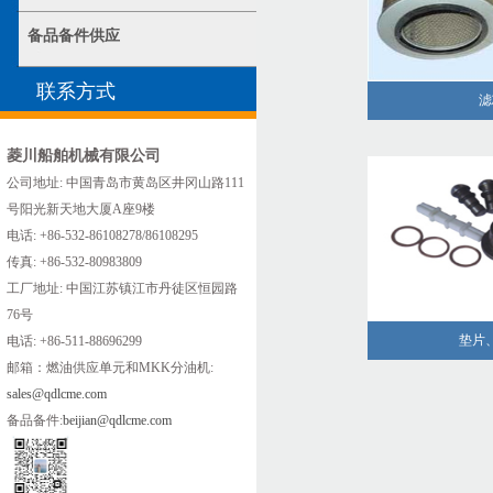
备品备件供应
联系方式
滤
菱川船舶机械有限公司
公司地址: 中国青岛市黄岛区井冈山路111
号阳光新天地大厦A座9楼
电话: +86-532-86108278/86108295
传真: +86-532-80983809
工厂地址: 中国江苏镇江市丹徒区恒园路
76号
垫片
电话: +86-511-88696299
邮箱：燃油供应单元和MKK分油机:
sales@qdlcme.com
备品备件:
beijian@qdlcme.com