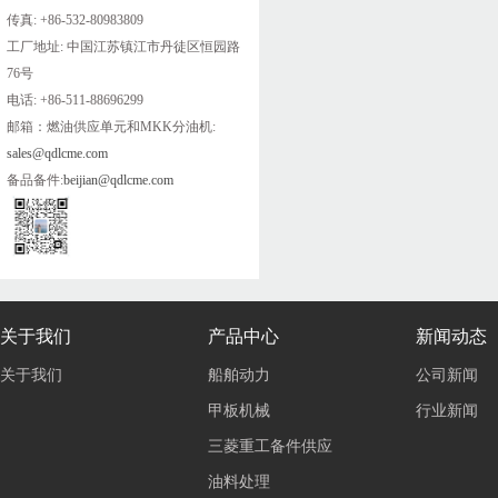
传真: +86-532-80983809
工厂地址: 中国江苏镇江市丹徒区恒园路
76号
电话: +86-511-88696299
邮箱：燃油供应单元和MKK分油机:
sales@qdlcme.com
备品备件:
beijian@qdlcme.com
关于我们
产品中心
新闻动态
关于我们
船舶动力
公司新闻
甲板机械
行业新闻
三菱重工备件供应
油料处理