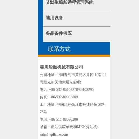
艾默生船舶远程管理系统
陆用设备
备品备件供应
联系方式
菱川船舶机械有限公司
公司地址: 中国青岛市黄岛区井冈山路111
号阳光新天地大厦A座9楼
电话: +86-532-86108278/86108295
传真: +86-532-80983809
工厂地址: 中国江苏镇江市丹徒区恒园路
76号
电话: +86-511-88696299
邮箱：燃油供应单元和MKK分油机:
sales@qdlcme.com