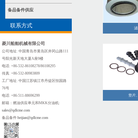
备品备件供应
联系方式
滤
菱川船舶机械有限公司
公司地址: 中国青岛市黄岛区井冈山路111
号阳光新天地大厦A座9楼
电话: +86-532-86108278/86108295
传真: +86-532-80983809
工厂地址: 中国江苏镇江市丹徒区恒园路
76号
垫片
电话: +86-511-88696299
邮箱：燃油供应单元和MKK分油机:
sales@qdlcme.com
备品备件:
beijian@qdlcme.com